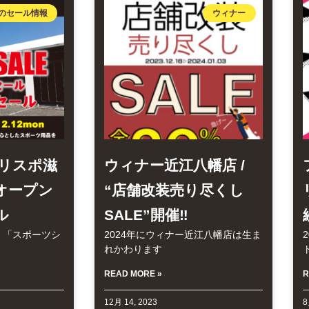
のセール情報
ウィナー
リスポ滋
ウィナー近江八幡店 /
オープン
“店舗改装売り尽くし
ル
SALE”開催‼
、「スポーツシ
2024年にウィナー近江八幡店は生ま
れかわります
READ MORE »
R
12月 14, 2023
8