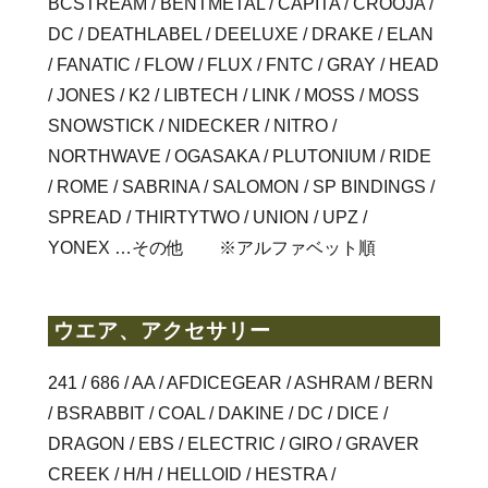
BCSTREAM / BENTMETAL / CAPITA / CROOJA /
DC / DEATHLABEL / DEELUXE / DRAKE / ELAN
/ FANATIC / FLOW / FLUX / FNTC / GRAY / HEAD
/ JONES / K2 / LIBTECH / LINK / MOSS / MOSS
SNOWSTICK / NIDECKER / NITRO /
NORTHWAVE / OGASAKA / PLUTONIUM / RIDE
/ ROME / SABRINA / SALOMON / SP BINDINGS /
SPREAD / THIRTYTWO / UNION / UPZ /
YONEX
…その他 ※
アルファベット順
ウエア、アクセサリー
241 / 686 / AA / AFDICEGEAR / ASHRAM / BERN
/ BSRABBIT / COAL / DAKINE / DC / DICE /
DRAGON / EBS / ELECTRIC / GIRO / GRAVER
CREEK / H/H / HELLOID / HESTRA /