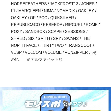
HORSEFEATHERS / JACKFROST13 / JONES /
L1 / MARQLEEN / NIMA / NOMADIK / OAKLEY /
OAKLEY / OP / POC / QUIKSILVER /
REPUBLIC&CO / RESEEDA / RIPCURL / ROME /
ROXY / SANDBOX / SCAPE / SESSIONS /
SHRED / SIX / SMITH / SPY / SWANS / THE
NORTH FACE / THIRTYTWO / TRANSCOOT /
VESP / VOLCOM / VOLUME / VONZIPPER
…そ
の他 ※
アルファベット順