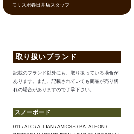
モリスポ春日井店スタッフ
取り扱いブランド
記
載
の
ブ
ラン
ド
以
外
に
も
、
取
り扱っている
場
合
が
あ
り
ま
す
。
また、記載されていても商品が売り切
れの場合がありますので了承下さい。
スノーボード
011 / ALC / ALLIAN / AMICSS / BATALEON /