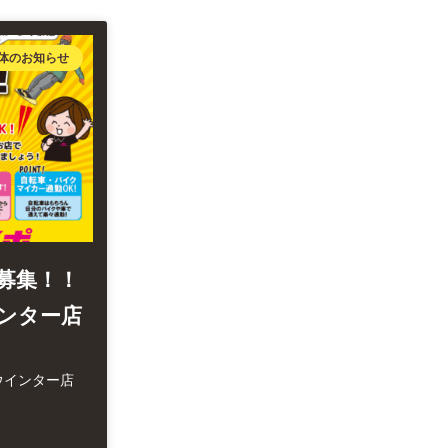
体のお知らせ
募集！！
ンター店
ウインター店
！