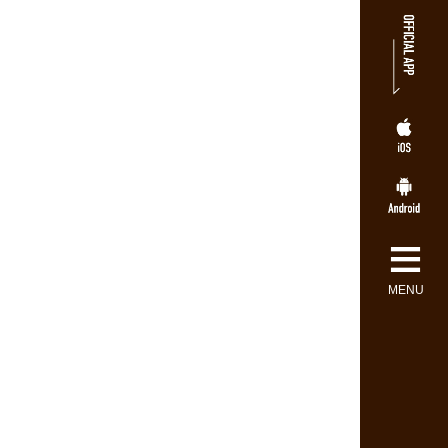
≡
MENU