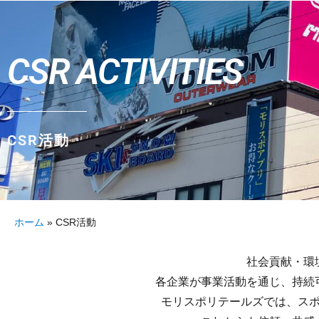
CSR ACTIVITIES
CSR活動
ホーム
»
CSR活動
社会貢献・環
各企業が事業活動を通じ、持続
モリスポリテールズでは、ス