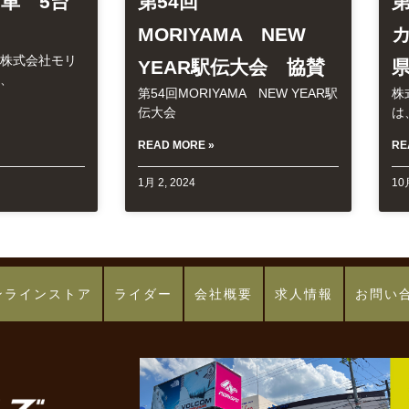
車 5台
第54回
第
MORIYAMA NEW
株式会社モリ
YEAR駅伝大会 協賛
、
第54回MORIYAMA NEW YEAR駅
株
伝大会
は
READ MORE »
RE
1月 2, 2024
10月
ンラインストア
ライダー
会社概要
求人情報
お問い