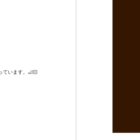
います。🦶🏻