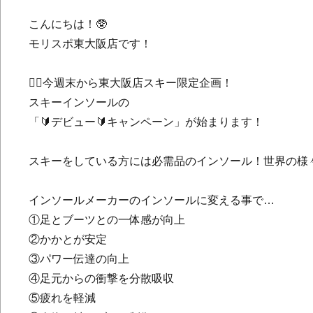
こんにちは！🥸
モリスポ東大阪店です！
👉🏻今週末から東大阪店スキー限定企画！
スキーインソールの
「🔰デビュー🔰キャンペーン」が始まります！
スキーをしている方には必需品のインソール！世界の様々
インソールメーカーのインソールに変える事で…
①足とブーツとの一体感が向上
②かかとが安定
③パワー伝達の向上
④足元からの衝撃を分散吸収
⑤疲れを軽減