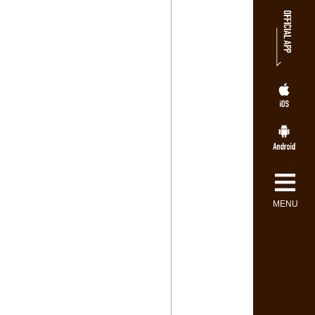
≡
MENU