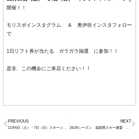
開催！！
モリスポインスタグラム ＆ 奥伊吹インスタフォロー
で
1日リフト券が当たる ガラガラ抽選 に参加！！
是非、この機会にご来店ください！！
PREVIOUS
NEXT
12月6日（土）・7日（日）スキージャム勝山 ゲレンデキャンペーン in モリスポ本店
25/26シーズン 滋賀県スキー連盟 教育部 スノーボード委員会 行事予定