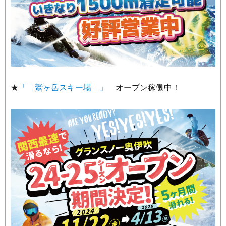
★
「 鷲ヶ岳スキー場 」
オープン稼働中！