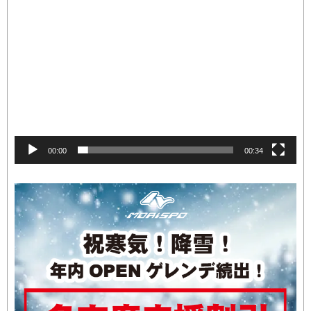
動
画
プ
レ
ー
ヤ
ー
00:00
00:34