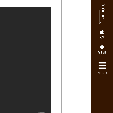
≡
MENU