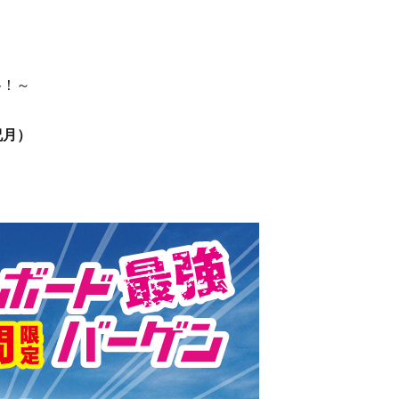
格！～
祝月）