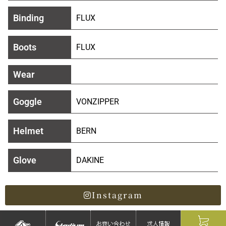
Binding
FLUX
Boots
FLUX
Wear
Goggle
VONZIPPER
Helmet
BERN
Glove
DAKINE
Instagram