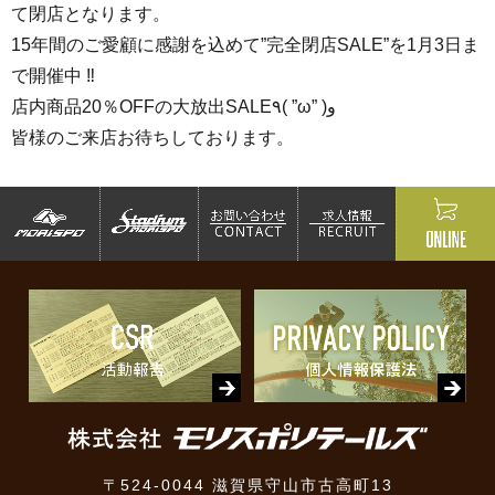
て閉店となります。
15年間のご愛顧に感謝を込めて”完全閉店SALE”を1月3日ま
で開催中 ‼
店内商品20％OFFの大放出SALE٩( ”ω” )و
皆様のご来店お待ちしております。
〒524-0044 滋賀県守山市古高町13