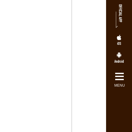
≡
MENU